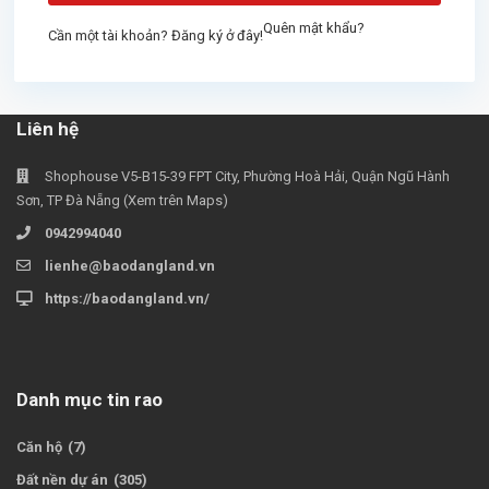
Quên mật khẩu?
Cần một tài khoản? Đăng ký ở đây!
Liên hệ
Shophouse V5-B15-39 FPT City, Phường Hoà Hải, Quận Ngũ Hành
Sơn, TP Đà Nẵng (Xem trên Maps)
0942994040
lienhe@baodangland.vn
https://baodangland.vn/
Danh mục tin rao
Căn hộ
(7)
Đất nền dự án
(305)