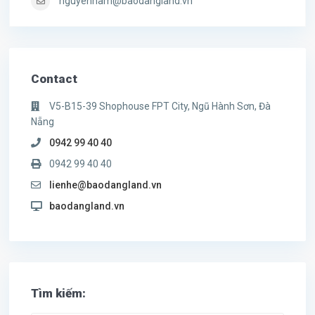
nguyennam@baodangland.vn
Contact
V5-B15-39 Shophouse FPT City, Ngũ Hành Sơn, Đà
Nẵng
0942 99 40 40
0942 99 40 40
lienhe@baodangland.vn
baodangland.vn
Tìm kiếm: