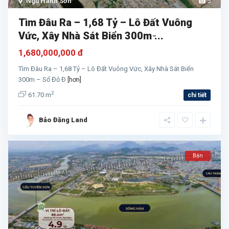
Ngũ Hành Sơn
5
Tìm Đâu Ra – 1,68 Tỷ – Lô Đất Vuông
Vức, Xây Nhà Sát Biển 300m ̵...
1,680,000,000 đ
Tìm Đâu Ra – 1,68 Tỷ – Lô Đất Vuông Vức, Xây Nhà Sát Biển
300m – Sổ Đỏ Đ
[hơn]
2
61.70 m
chi tiết
Bảo Đăng Land
Bán