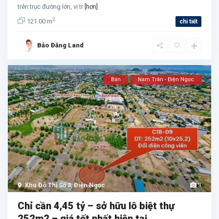
trên trục đường lớn, vị tr
[hơn]
2
121.00 m
chi tiết
Bảo Đăng Land
Bán
Nam Trân - Điện Ngọc
Khu Đô Thị Số 3
,
Điện Ngọc
3
Chỉ cần 4,45 tỷ – sở hữu lô biệt thự
252m2 – giá tốt nhất hiện tại