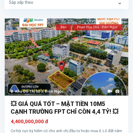
Sắp xếp theo
Bán
Phan Huy Chú - Điện Ngọc
Khu Đô Thị Số 3
,
Điện Ngọc
3
💥 GIÁ QUÁ TỐT – MẶT TIỀN 10M5
CẠNH TRƯỜNG FPT CHỈ CÒN 4,4 TỶ! 💥
4,400,000,000 đ
Cơ hội cực kỳ hiếm có cho anh chị đầu tư hoặc mua ở. Lô đất nằm