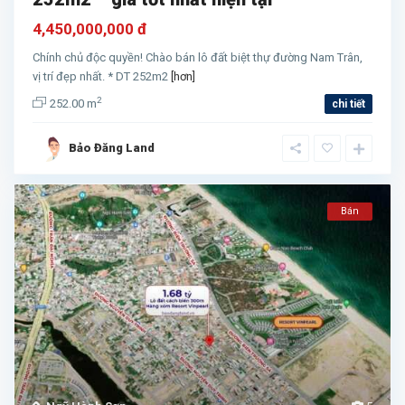
4,450,000,000 đ
Chính chủ độc quyền! Chào bán lô đất biệt thự đường Nam Trân,
vị trí đẹp nhất. * DT 252m2
[hơn]
2
252.00 m
chi tiết
Bảo Đăng Land
Bán