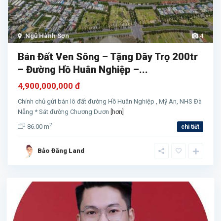
Ngũ Hành Sơn
4
Bán Đất Ven Sông – Tặng Dãy Trọ 200tr
– Đường Hồ Huân Nghiệp –...
4,900,000,000 đ
Chính chủ gửi bán lô đất đường Hồ Huân Nghiệp , Mỹ An, NHS Đà
Nẵng * Sát đường Chương Dươn
[hơn]
2
86.00 m
chi tiết
Bảo Đăng Land