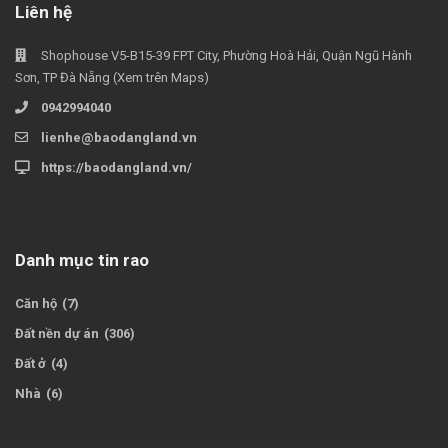
Liên hệ
Shophouse V5-B15-39 FPT City, Phường Hoà Hải, Quận Ngũ Hành
Sơn, TP Đà Nẵng (Xem trên Maps)
0942994040
lienhe@baodangland.vn
https://baodangland.vn/
Danh mục tin rao
Căn hộ
(7)
Đất nền dự án
(306)
Đất ở
(4)
Nhà
(6)