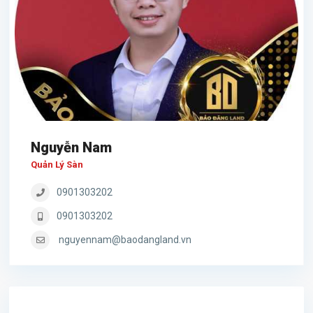
Nguyễn Nam
Quản Lý Sàn
0901303202
0901303202
nguyennam@baodangland.vn