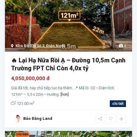
Khu Đô Thị Số 3
,
Điện Ngọc
4
🔥 Lại Hạ Nữa Rồi Ạ – Đường 10,5m Cạnh
Trường FPT Chỉ Còn 4,0x tỷ
4,050,000,000 đ
Giá đã tốt, nay chủ tiếp tục hạ thêm. 📍 Mã lô: O2 • Diện tích:
121m² – 5,5 x 22m • Hướng:
[hơn]
2
121.00 m
chi tiết
Bảo Đăng Land