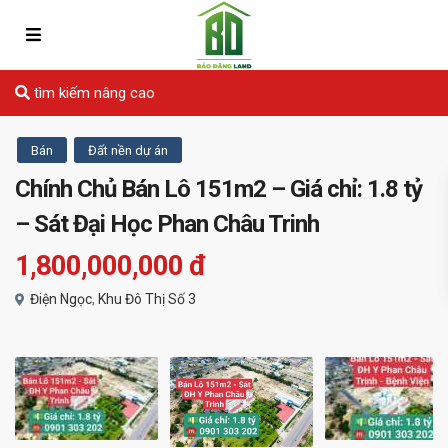
tìm kiếm nâng cao
Bán
Đất nền dự án
Chính Chủ Bán Lô 151m2 – Giá chỉ: 1.8 tỷ
– Sát Đại Học Phan Châu Trinh
1,800,000,000 đ
Điện Ngọc
,
Khu Đô Thị Số 3