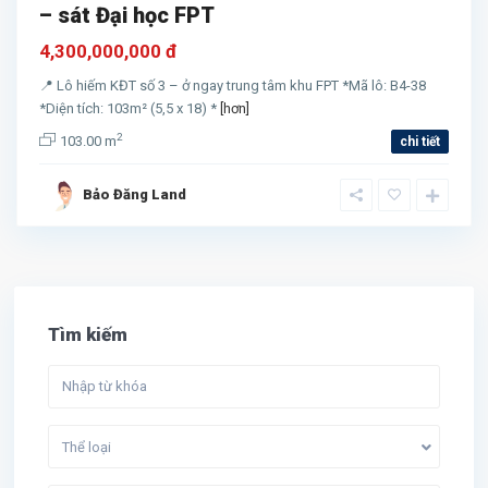
– sát Đại học FPT
4,300,000,000 đ
📍 Lô hiếm KĐT số 3 – ở ngay trung tâm khu FPT *Mã lô: B4-38
*Diện tích: 103m² (5,5 x 18) *
[hơn]
2
103.00 m
chi tiết
Bảo Đăng Land
Tìm kiếm
Thể loại