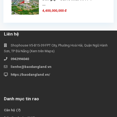
...
4,400,000,000 đ
Liên hệ
Shophouse V5-B15-39 FPT City, Phường Hoà Hải, Quận Ngũ Hành
Sơn, TP Đà Nẵng (Xem trên Maps)
0942994040
lienhe@baodangland.vn
https://baodangland.vn/
Danh mục tin rao
Căn hộ
(7)