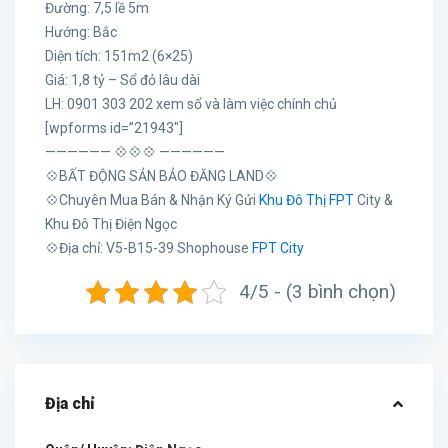
Đường: 7,5 lề 5m
Hướng: Bắc
Diện tích: 151m2 (6×25)
Giá: 1,8 tỷ – Sổ đỏ lâu dài
LH: 0901 303 202 xem sổ và làm việc chính chủ
[wpforms id=”21943″]
—————— 💠💠💠 ——————
💠BẤT ĐỘNG SẢN BẢO ĐĂNG LAND💠
💠Chuyên Mua Bán & Nhận Ký Gửi
Khu Đô Thị FPT
City &
Khu Đô Thị Điện Ngọc
💠Địa chỉ: V5-B15-39 Shophouse
FPT City
4/5 - (3 bình chọn)
Địa chỉ