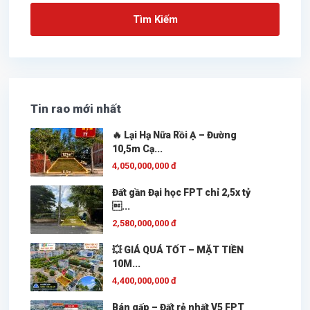
Tìm Kiếm
Tin rao mới nhất
🔥 Lại Hạ Nữa Rồi Ạ – Đường
10,5m Cạ...
4,050,000,000 đ
Đất gần Đại học FPT chỉ 2,5x tỷ
...
2,580,000,000 đ
💥 GIÁ QUÁ TỐT – MẶT TIỀN
10M...
4,400,000,000 đ
Bán gấp – Đất rẻ nhất V5 FPT