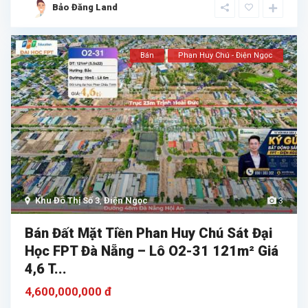
Bảo Đăng Land
Bán
Phan Huy Chú - Điện Ngọc
Khu Đô Thị Số 3
,
Điện Ngọc
3
Bán Đất Mặt Tiền Phan Huy Chú Sát Đại
Học FPT Đà Nẵng – Lô O2-31 121m² Giá
4,6 T...
4,600,000,000 đ