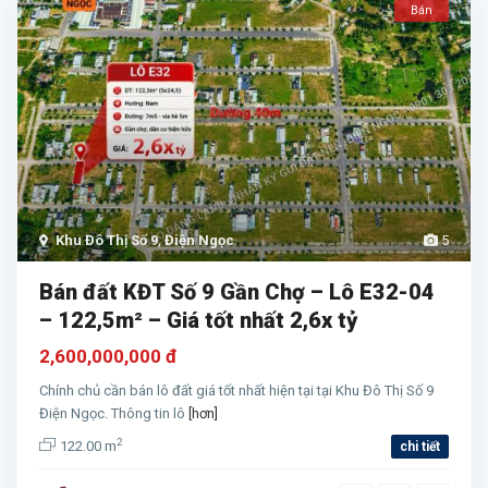
Bán
Khu Đô Thị Số 9
,
Điện Ngọc
5
Bán đất KĐT Số 9 Gần Chợ – Lô E32-04
– 122,5m² – Giá tốt nhất 2,6x tỷ
2,600,000,000 đ
Chính chủ cần bán lô đất giá tốt nhất hiện tại tại Khu Đô Thị Số 9
Điện Ngọc. Thông tin lô
[hơn]
2
122.00 m
chi tiết