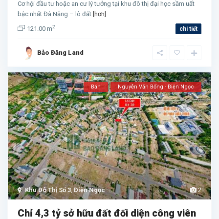
Cơ hội đầu tư hoặc an cư lý tưởng tại khu đô thị đại học sầm uất
bậc nhất Đà Nẵng – lô đất
[hơn]
2
121.00 m
chi tiết
Bảo Đăng Land
Bán
Nguyễn Văn Bổng - Điện Ngọc
Khu Đô Thị Số 3
,
Điện Ngọc
2
Chỉ 4,3 tỷ sở hữu đất đối diện công viên