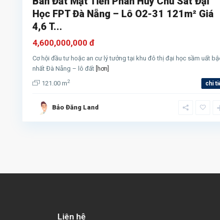
Bán Đất Mặt Tiền Phan Huy Chú Sát Đại
Học FPT Đà Nẵng – Lô O2-31 121m² Giá
4,6 T...
4,600,000,000 đ
Cơ hội đầu tư hoặc an cư lý tưởng tại khu đô thị đại học sầm uất bậ
nhất Đà Nẵng – lô đất
[hơn]
2
121.00 m
chi ti
Bảo Đăng Land
Liên hệ