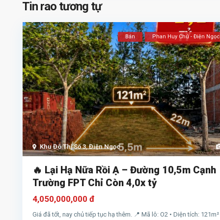
Tin rao tương tự
Bán
Phan Huy Chú - Điện Ngọc
Khu Đô Thị Số 3
,
Điện Ngọc
🔥 Lại Hạ Nữa Rồi Ạ – Đường 10,5m Cạnh
Trường FPT Chỉ Còn 4,0x tỷ
4,050,000,000 đ
Giá đã tốt, nay chủ tiếp tục hạ thêm. 📍 Mã lô: O2 • Diện tích: 121m²