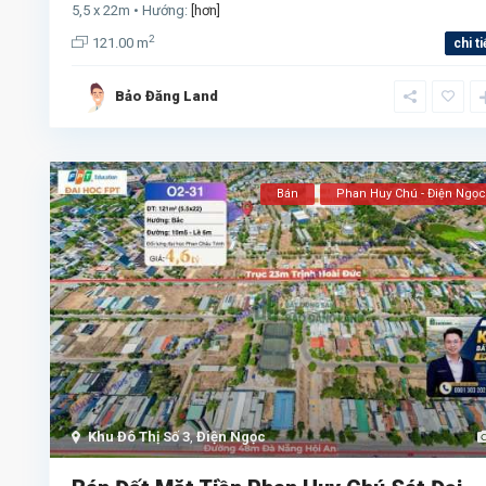
5,5 x 22m • Hướng:
[hơn]
2
121.00 m
chi ti
Bảo Đăng Land
Bán
Phan Huy Chú - Điện Ngọc
Khu Đô Thị Số 3
,
Điện Ngọc