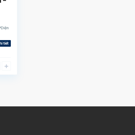
n –
*Diện
hi tiết