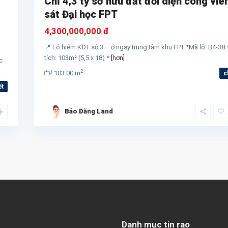
Chỉ 4,3 tỷ sở hữu đất đối diện công viê
sát Đại học FPT
4,300,000,000 đ
📍 Lô hiếm KĐT số 3 – ở ngay trung tâm khu FPT *Mã lô: B4-38 
tích: 103m² (5,5 x 18) *
[hơn]
c
2
103.00 m
c
ết
Bảo Đăng Land
Danh mục tin rao