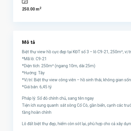
2
250.00 m
Mô tả
Biệt thự view hồ cực đẹp tại KĐT số 3 – lô C9-21, 250m², vị 
*Mã lô: C9-21
*Diện tích: 250m² (ngang 10m, dài 25m)
*Hướng: Tây
*Vị trí: Biệt thự view công viên – hồ sinh thái, không gian
*Giá bán: 6,45 tỷ
Pháp lý: Sổ đỏ chính chủ, sang tên ngay
Tiện ích xung quanh: sát sông Cổ Cò, gần biển, cạnh các trư
tầng hoàn chỉnh
Lô đất biệt thự đẹp, hiếm còn sót lại, phù hợp cho cả xây dựn