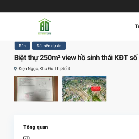
T
Bán
Đất nền dự án
Biệt thự 250m² view hồ sinh thái KĐT số 3
Điện Ngọc
,
Khu Đô Thị Số 3
Tổng quan