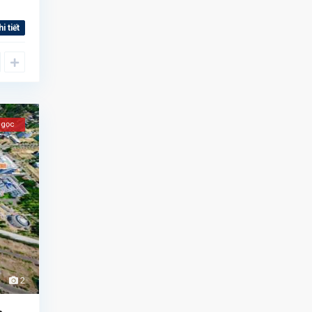
hi tiết
Ngọc
2