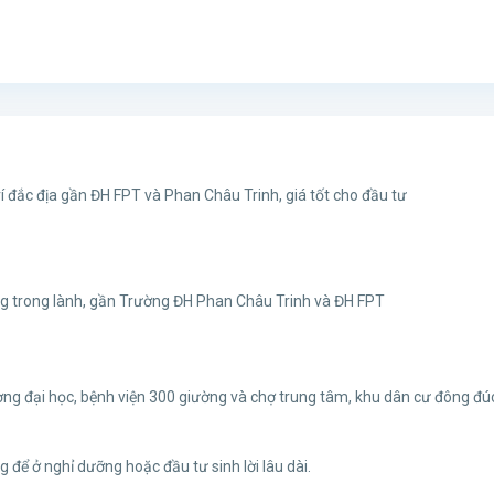
trí đắc địa gần ĐH FPT và Phan Châu Trinh, giá tốt cho đầu tư
 sống trong lành, gần Trường ĐH Phan Châu Trinh và ĐH FPT
ờng đại học, bệnh viện 300 giường và chợ trung tâm, khu dân cư đông đú
g để ở nghỉ dưỡng hoặc đầu tư sinh lời lâu dài.