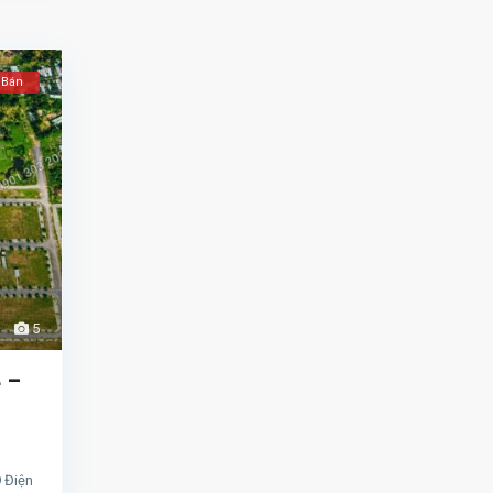
Bán
5
 –
9 Điện