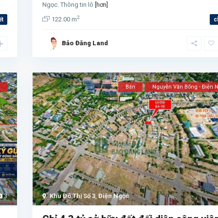
Ngọc. Thông tin lô
[hơn]
2
122.00 m
ết
c
Bảo Đăng Land
Bán
Nguyễn Văn Bổng - Điện 
3
Khu Đô Thị Số 3
,
Điện Ngọc