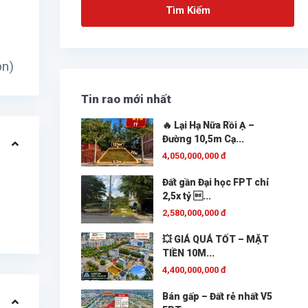
Tìm Kiếm
ọn)
Tin rao mới nhất
🔥 Lại Hạ Nữa Rồi Ạ –
Đường 10,5m Cạ...
4,050,000,000 đ
Đất gần Đại học FPT chỉ
2,5x tỷ ...
2,580,000,000 đ
💥 GIÁ QUÁ TỐT – MẶT
TIỀN 10M...
4,400,000,000 đ
Bán gấp – Đất rẻ nhất V5