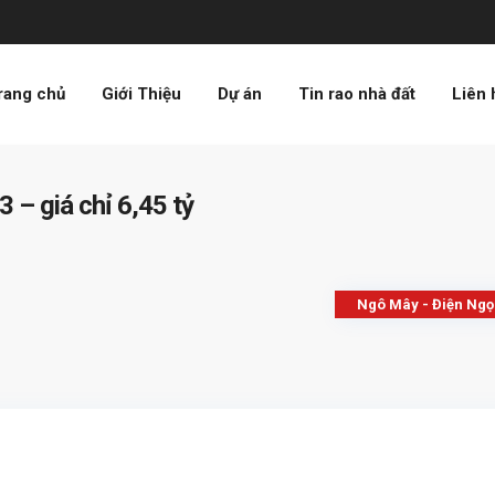
rang chủ
Giới Thiệu
Dự án
Tin rao nhà đất
Liên 
 – giá chỉ 6,45 tỷ
Ngô Mây - Điện Ng