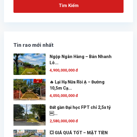
Tìm Kiếm
Tin rao mới nhất
Ngộp Ngân Hàng – Bán Nhanh
Lô...
4,900,000,000 đ
🔥 Lại Hạ Nữa Rồi Ạ – Đường
10,5m Cạ...
4,050,000,000 đ
Đất gần Đại học FPT chỉ 2,5x tỷ
...
2,580,000,000 đ
💥 GIÁ QUÁ TỐT – MẶT TIỀN