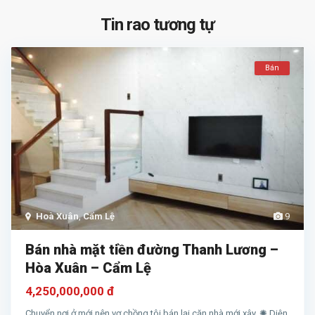
Tin rao tương tự
Bán
Hoà Xuân
,
Cẩm Lệ
9
Bán nhà mặt tiền đường Thanh Lương –
Hòa Xuân – Cẩm Lệ
4,250,000,000 đ
Chuyển nơi ở mới nên vợ chồng tôi bán lại căn nhà mới xây. ✺ Diện