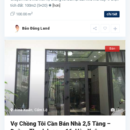
tích đất: 100m2 (5×20) ✺
[hơn]
2
100.00 m
chi tiết
Bảo Đăng Land
Bán
Hoà Xuân
,
Cẩm Lệ
13
Vợ Chồng Tôi Cần Bán Nhà 2,5 Tầng –