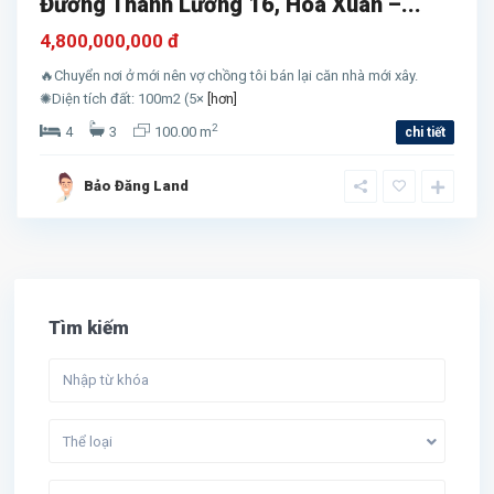
Đường Thanh Lương 16, Hòa Xuân –...
4,800,000,000 đ
🔥Chuyển nơi ở mới nên vợ chồng tôi bán lại căn nhà mới xây.
✺Diện tích đất: 100m2 (5×
[hơn]
2
4
3
100.00 m
chi tiết
Bảo Đăng Land
Tìm kiếm
Thể loại