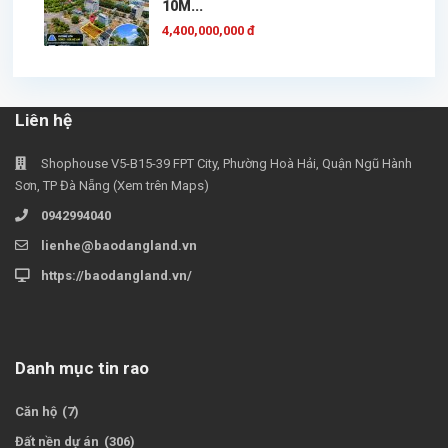
10M...
4,400,000,000 đ
Liên hệ
Shophouse V5-B15-39 FPT City, Phường Hoà Hải, Quận Ngũ Hành
Sơn, TP Đà Nẵng (Xem trên Maps)
0942994040
lienhe@baodangland.vn
https://baodangland.vn/
Danh mục tin rao
Căn hộ
(7)
Đất nền dự án
(306)