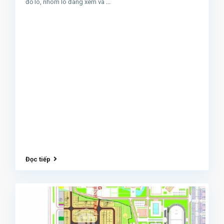
đồ lô, nhóm lô đáng xem và
...
Đọc tiếp