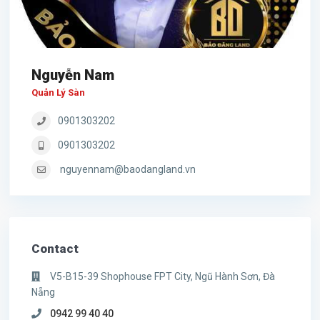
Nguyễn Nam
Quản Lý Sàn
0901303202
0901303202
nguyennam@baodangland.vn
Contact
V5-B15-39 Shophouse FPT City, Ngũ Hành Sơn, Đà
Nẵng
0942 99 40 40