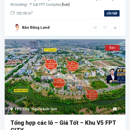
thị trường! 📍 Sát FPT Complex
[hơn]
2
102.00 m
chi tiết
Bảo Đăng Land
Bán
FPT City
,
Ngũ Hành Sơn
1
Tổng hợp các lô – Giá Tốt – Khu V5 FPT