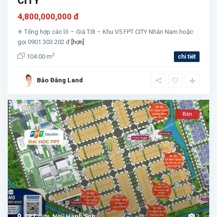
CITY
4,800,000,000 đ
✳ Tổng hợp các lô – Giá Tốt – Khu V5 FPT CITY Nhắn Nam hoặc
gọi 0901 303 202 đ
[hơn]
2
104.00 m
chi tiết
Bảo Đăng Land
Bán
FPT City
,
Ngũ Hành Sơn
2