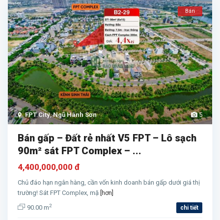
Bán
FPT City
,
Ngũ Hành Sơn
5
Bán gấp – Đất rẻ nhất V5 FPT – Lô sạch
90m² sát FPT Complex – ...
4,400,000,000 đ
Chủ đáo hạn ngân hàng, cần vốn kinh doanh bán gấp dưới giá thị
trường! Sát FPT Complex, mặ
[hơn]
2
90.00 m
chi tiết