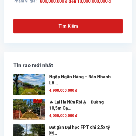
Phạm vi giá:
800,000,000 đ đến 10,000,000,000 đ
Tìm Kiếm
Tin rao mới nhất
Ngộp Ngân Hàng – Bán Nhanh
Lô...
4,900,000,000 đ
🔥 Lại Hạ Nữa Rồi Ạ – Đường
10,5m Cạ...
4,050,000,000 đ
Đất gần Đại học FPT chỉ 2,5x tỷ
...