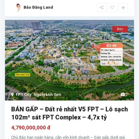
Bảo Đăng Land
Bán
FPT City
,
Ngũ Hành Sơn
2
BÁN GẤP – Đất rẻ nhất V5 FPT – Lô sạch
102m² sát FPT Complex – 4,7x tỷ
4,790,000,000 đ
Chủ đáo hạn ngân hàng, cần vốn kinh doanh – bán gấp dưới giá