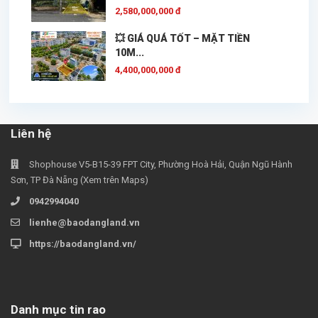
2,580,000,000 đ
💥 GIÁ QUÁ TỐT – MẶT TIỀN
10M...
4,400,000,000 đ
Liên hệ
Shophouse V5-B15-39 FPT City, Phường Hoà Hải, Quận Ngũ Hành
Sơn, TP Đà Nẵng (Xem trên Maps)
0942994040
lienhe@baodangland.vn
https://baodangland.vn/
Danh mục tin rao