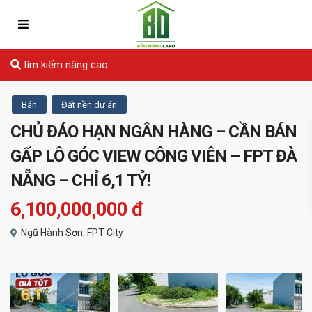
tìm kiếm nâng cao
Bán
Đất nền dự án
CHỦ ĐÁO HẠN NGÂN HÀNG – CẦN BÁN
GẤP LÔ GÓC VIEW CÔNG VIÊN – FPT ĐÀ
NẴNG – CHỈ 6,1 TỶ!
6,100,000,000 đ
Ngũ Hành Sơn
,
FPT City