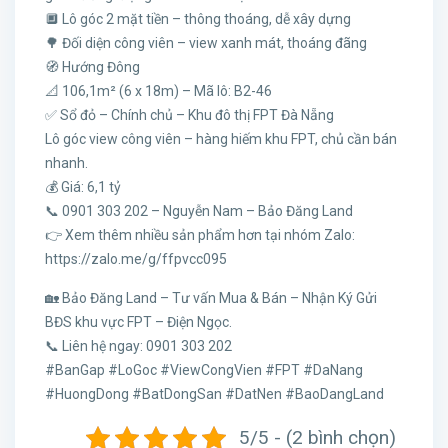
🔲 Lô góc 2 mặt tiền – thông thoáng, dễ xây dựng
🌳 Đối diện công viên – view xanh mát, thoáng đãng
🧭 Hướng Đông
📐 106,1m² (6 x 18m) – Mã lô: B2-46
✅ Sổ đỏ – Chính chủ – Khu đô thị FPT Đà Nẵng
Lô góc view công viên – hàng hiếm khu FPT, chủ cần bán
nhanh.
💰 Giá: 6,1 tỷ
📞 0901 303 202 – Nguyễn Nam – Bảo Đăng Land
👉 Xem thêm nhiều sản phẩm hơn tại nhóm Zalo:
https://zalo.me/g/ffpvcc095
🏡 Bảo Đăng Land – Tư vấn Mua & Bán – Nhận Ký Gửi
BĐS khu vực FPT – Điện Ngọc.
📞 Liên hệ ngay: 0901 303 202
#BanGap #LoGoc #ViewCongVien #FPT #DaNang
#HuongDong #BatDongSan #DatNen #BaoDangLand
5/5 - (2 bình chọn)