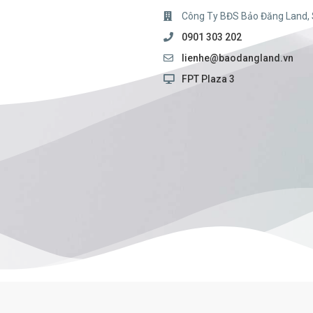
Công Ty BĐS Bảo Đăng Land, 
0901 303 202
lienhe@baodangland.vn
FPT Plaza 3