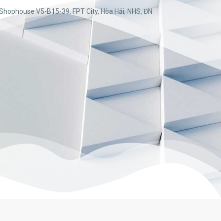
Shophouse V5-B15-39, FPT City, Hòa Hải, NHS, ĐN