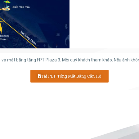
và mặt bằng tầng FPT Plaza 3. Mời quý khách tham khảo. Nếu ảnh không r
Tải PDF Tổng Mặt Bằng Căn Hộ