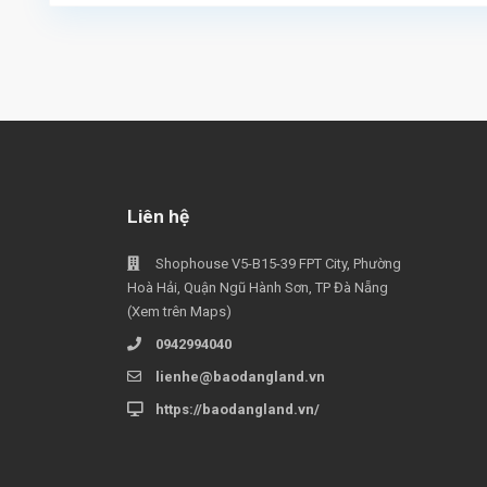
Liên hệ
Shophouse V5-B15-39 FPT City, Phường
Hoà Hải, Quận Ngũ Hành Sơn, TP Đà Nẵng
(Xem trên Maps)
0942994040
lienhe@baodangland.vn
https://baodangland.vn/