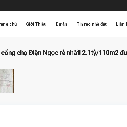
rang chủ
Giới Thiệu
Dự án
Tin rao nhà đất
Liên 
ần cổng chợ Điện Ngọc rẻ nhất! 2.1tỷ/110m2 