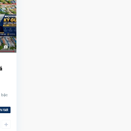
3
á
t bậc
hi tiết