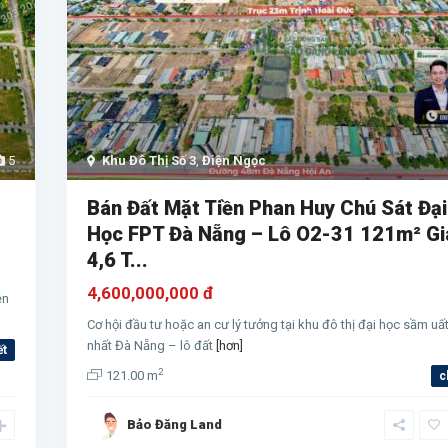
5
Khu Đô Thị Số 3
,
Điện Ngọc
Bán Đất Mặt Tiền Phan Huy Chú Sát Đại
Học FPT Đà Nẵng – Lô O2-31 121m² Gi
4,6 T...
4,600,000,000 đ
ện
Cơ hội đầu tư hoặc an cư lý tưởng tại khu đô thị đại học sầm uấ
nhất Đà Nẵng – lô đất
[hơn]
ết
2
121.00 m
c
Bảo Đăng Land