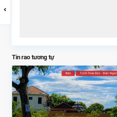
Tin rao tương tự
Bán
Trịnh Hoài Đức - Điện Ngọc