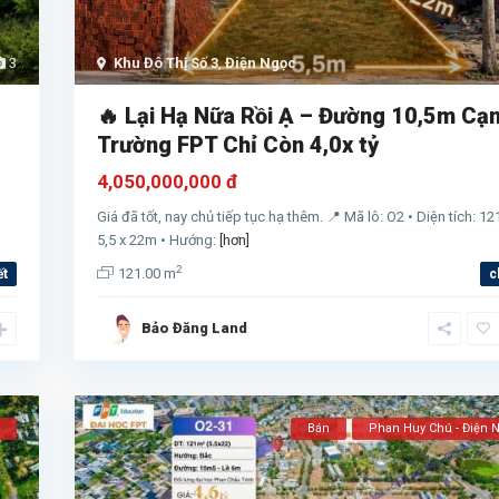
3
Khu Đô Thị Số 3
,
Điện Ngọc
🔥 Lại Hạ Nữa Rồi Ạ – Đường 10,5m Cạ
Trường FPT Chỉ Còn 4,0x tỷ
4,050,000,000 đ
Giá đã tốt, nay chủ tiếp tục hạ thêm. 📍 Mã lô: O2 • Diện tích: 1
5,5 x 22m • Hướng:
[hơn]
2
121.00 m
ết
c
Bảo Đăng Land
Bán
Phan Huy Chú - Điện 