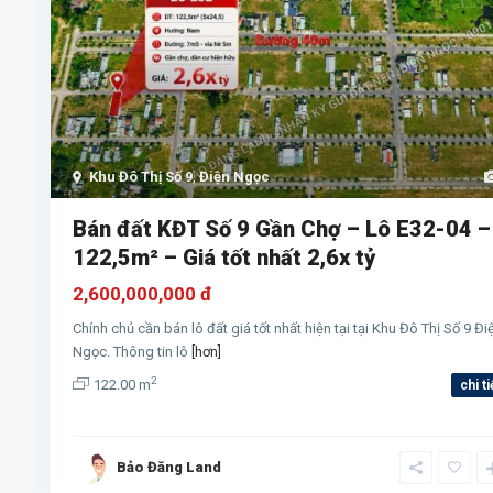
Khu Đô Thị Số 9
,
Điện Ngọc
Bán đất KĐT Số 9 Gần Chợ – Lô E32-04 –
122,5m² – Giá tốt nhất 2,6x tỷ
2,600,000,000 đ
Chính chủ cần bán lô đất giá tốt nhất hiện tại tại Khu Đô Thị Số 9 Đi
Ngọc. Thông tin lô
[hơn]
2
122.00 m
chi ti
Bảo Đăng Land