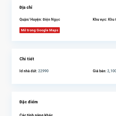
Địa chỉ
Quận/ Huyện:
Điện Ngọc
Khu vực:
Khu 
Mở trong Google Maps
Chi tiết
Id nhà đất:
22990
Giá bán:
2,100
Đặc điểm
Các tính năng khác