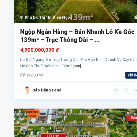
Khu Đô Thị 1B
,
Điện Ngọc
Ngộp Ngân Hàng – Bán Nhanh Lô Kề Góc
139m² – Trục Thông Dài – ...
4,900,000,000 đ
Lô Đất Ngang 6m Trục Thông Dài, Phù Hợp Kinh Doanh Và Xây Căn
Hộ Cho Thuê Diện tích: 139m²
[hơn]
2
139.00 m
chi ti
Bảo Đăng Land
Bán